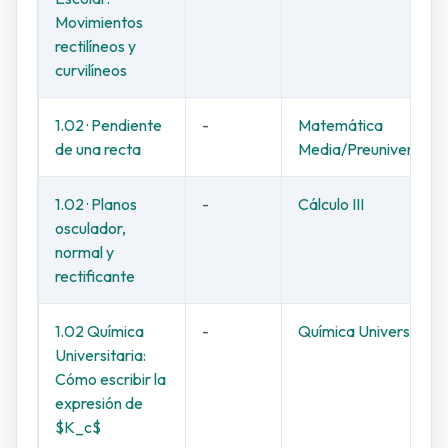
Movimientos
rectilíneos y
curvilíneos
1.02 · Pendiente
-
Matemática
de una recta
Media/Preuniversitar
1.02 · Planos
-
Cálculo III
osculador,
normal y
rectificante
1.02 Química
-
Química Universitaria
Universitaria:
Cómo escribir la
expresión de
$K_c$