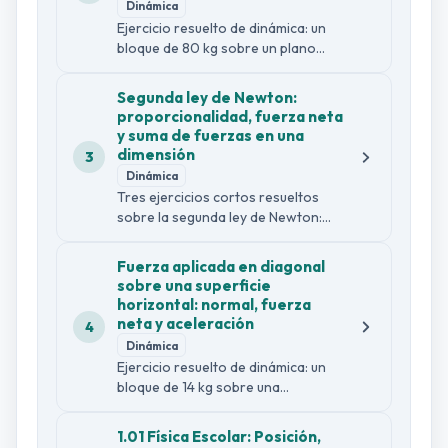
Dinámica
roce, se igualan las expresiones de
Ejercicio resuelto de dinámica: un
tensión y se calcula la aceleración
bloque de 80 kg sobre un plano
del sistema y la tensión de la
inclinado sin roce a 40°. Se calcula
cuerda.
el peso, se descompone en los ejes
Segunda ley de Newton:
paralelo y perpendicular al plano,
proporcionalidad, fuerza neta
se obtiene la fuerza normal, la
y suma de fuerzas en una
fuerza neta que produce el
dimensión
3
movimiento y la aceleración del
Dinámica
bloque.
Tres ejercicios cortos resueltos
sobre la segunda ley de Newton:
cómo cambia la aceleración si la
masa se duplica con fuerza
Fuerza aplicada en diagonal
constante, cómo calcular la
sobre una superficie
aceleración a partir de la fuerza
horizontal: normal, fuerza
neta y la masa, y cómo sumar
neta y aceleración
4
fuerzas en direcciones opuestas
Dinámica
para obtener la fuerza neta de un
Ejercicio resuelto de dinámica: un
sistema.
bloque de 14 kg sobre una
superficie horizontal recibe una
fuerza de 120 N aplicada en
1.01 Física Escolar: Posición,
diagonal, a 30° sobre la horizontal.