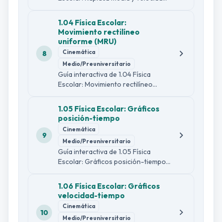
media con explicación sencilla y
formal, ejemplo guiado,
1.04 Física Escolar:
comprobaciones de lectura, dos
Movimiento rectilíneo
infografías y 30 preguntas
uniforme (MRU)
diagnósticas.
Cinemática
8
Medio/Preuniversitario
Guía interactiva de 1.04 Física
Escolar: Movimiento rectilíneo
uniforme (MRU) con explicación
sencilla y formal, ejemplo guiado,
1.05 Física Escolar: Gráficos
comprobaciones de lectura, dos
posición-tiempo
infografías y 30 preguntas
Cinemática
diagnósticas.
9
Medio/Preuniversitario
Guía interactiva de 1.05 Física
Escolar: Gráficos posición-tiempo
con explicación sencilla y formal,
ejemplo guiado, comprobaciones
1.06 Física Escolar: Gráficos
de lectura, dos infografías y 30
velocidad-tiempo
preguntas diagnósticas.
Cinemática
10
Medio/Preuniversitario