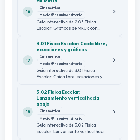
de MRUR
preguntas diagnósticas.
Cinemática
16
Medio/Preuniversitario
Guía interactiva de 2.05 Física
Escolar: Gráficos de MRUR con
explicación sencilla y formal,
ejemplo guiado, comprobaciones
3.01 Física Escolar: Caída libre,
de lectura, dos infografías y 30
ecuaciones y gráficos
preguntas diagnósticas.
Cinemática
17
Medio/Preuniversitario
Guía interactiva de 3.01 Física
Escolar: Caída libre, ecuaciones y
gráficos con explicación sencilla y
formal, ejemplo guiado,
3.02 Física Escolar:
comprobaciones de lectura, dos
Lanzamiento vertical hacia
infografías y 30 preguntas
abajo
diagnósticas.
Cinemática
18
Medio/Preuniversitario
Guía interactiva de 3.02 Física
Escolar: Lanzamiento vertical hacia
abajo con explicación sencilla y