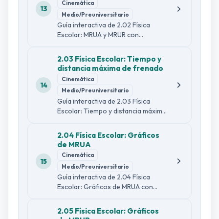
Cinemática
diagnósticas.
13
Medio/Preuniversitario
Guía interactiva de 2.02 Física
Escolar: MRUA y MRUR con
explicación sencilla y formal,
ejemplo guiado, comprobaciones
2.03 Física Escolar: Tiempo y
de lectura, dos infografías y 30
distancia máxima de frenado
preguntas diagnósticas.
Cinemática
14
Medio/Preuniversitario
Guía interactiva de 2.03 Física
Escolar: Tiempo y distancia máxima
de frenado con explicación sencilla
y formal, ejemplo guiado,
2.04 Física Escolar: Gráficos
comprobaciones de lectura, dos
de MRUA
infografías y 30 preguntas
Cinemática
diagnósticas.
15
Medio/Preuniversitario
Guía interactiva de 2.04 Física
Escolar: Gráficos de MRUA con
explicación sencilla y formal,
ejemplo guiado, comprobaciones
2.05 Física Escolar: Gráficos
de lectura, dos infografías y 30