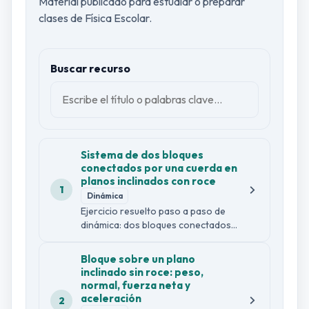
Material publicado para estudiar o preparar
clases de Física Escolar.
Buscar recurso
Sistema de dos bloques
conectados por una cuerda en
planos inclinados con roce
1
Dinámica
Ejercicio resuelto paso a paso de
dinámica: dos bloques conectados
por una cuerda ideal, cada uno
sobre su propio plano inclinado con
Bloque sobre un plano
roce cinético. Se arma el diagrama
inclinado sin roce: peso,
de cuerpo libre de cada bloque, se
normal, fuerza neta y
descompone el peso en cada eje,
aceleración
2
se despeja la normal y la fuerza de