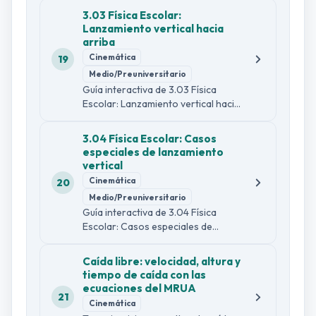
formal, ejemplo guiado,
3.03 Física Escolar:
comprobaciones de lectura, dos
Lanzamiento vertical hacia
infografías y 30 preguntas
arriba
diagnósticas.
Cinemática
19
Medio/Preuniversitario
Guía interactiva de 3.03 Física
Escolar: Lanzamiento vertical hacia
arriba con explicación sencilla y
formal, ejemplo guiado,
3.04 Física Escolar: Casos
comprobaciones de lectura, dos
especiales de lanzamiento
infografías y 30 preguntas
vertical
diagnósticas.
Cinemática
20
Medio/Preuniversitario
Guía interactiva de 3.04 Física
Escolar: Casos especiales de
lanzamiento vertical con
explicación sencilla y formal,
Caída libre: velocidad, altura y
ejemplo guiado, comprobaciones
tiempo de caída con las
de lectura, dos infografías y 30
ecuaciones del MRUA
preguntas diagnósticas.
21
Cinemática