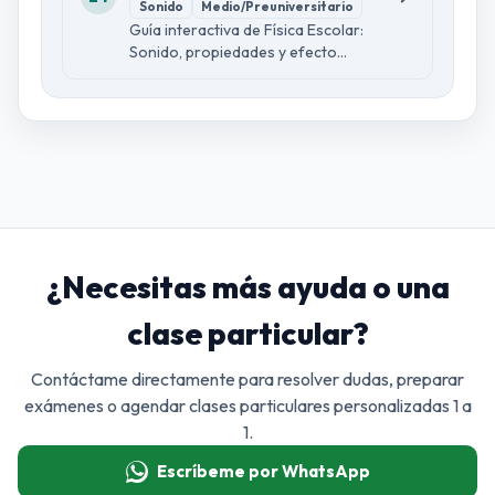
Sonido
Medio/Preuniversitario
determinado, combinando el
Guía interactiva de Física Escolar:
movimiento horizontal (MRU) y
Sonido, propiedades y efecto
vertical (MRUA) de forma
Doppler con explicación sencilla y
independiente.
formal, ejemplo guiado,
comprobaciones de lectura, dos
infografías y 30 preguntas
diagnósticas.
¿Necesitas más ayuda o una
clase particular?
Contáctame directamente para resolver dudas, preparar
exámenes o agendar clases particulares personalizadas 1 a
1.
Escríbeme por WhatsApp