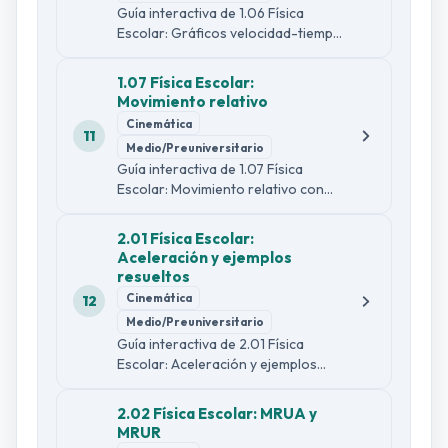
Guía interactiva de 1.06 Física
Escolar: Gráficos velocidad-tiempo
con explicación sencilla y formal,
ejemplo guiado, comprobaciones
1.07 Física Escolar:
de lectura, dos infografías y 30
Movimiento relativo
preguntas diagnósticas.
Cinemática
11
Medio/Preuniversitario
Guía interactiva de 1.07 Física
Escolar: Movimiento relativo con
explicación sencilla y formal,
ejemplo guiado, comprobaciones
2.01 Física Escolar:
de lectura, dos infografías y 30
Aceleración y ejemplos
preguntas diagnósticas.
resueltos
Cinemática
12
Medio/Preuniversitario
Guía interactiva de 2.01 Física
Escolar: Aceleración y ejemplos
resueltos con explicación sencilla y
formal, ejemplo guiado,
2.02 Física Escolar: MRUA y
comprobaciones de lectura, dos
MRUR
infografías y 30 preguntas