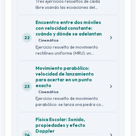
Tres ejercicios resueltos de caída
libre usando las ecuaciones del
movimiento rectilíneo
uniformemente acelerado: la
Encuentro entre dos móviles
velocidad y la altura de un objeto
con velocidad constante:
que cae desde un edificio, la
cuándo y dónde se adelantan
velocidad y el tiempo de caída de un
22
Cinemática
astronauta en la Luna, y el tiempo
Ejercicio resuelto de movimiento
de reacción disponible antes de que
rectilíneo uniforme (MRU): un
un objeto caído golpee a una
camión pasa bajo un puente a 80
persona.
km/h y, 15 segundos después, un
Movimiento parabólico:
automóvil pasa por el mismo lugar a
velocidad de lanzamiento
120 km/h. Se calcula en qué instante
para acertar en un punto
y en qué posición el automóvil
exacto
23
adelanta al camión, planteando las
Cinemática
ecuaciones de posición de ambos
Ejercicio resuelto de movimiento
vehículos respecto a un mismo
parabólico: se lanza una piedra con
instante de referencia.
un ángulo de 60° desde una altura y
distancia conocidas, y se calcula la
Física Escolar: Sonido,
magnitud de la velocidad inicial
propiedades y efecto
necesaria para que caiga
Doppler
exactamente en un punto
24