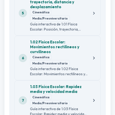
trayectoria, distancia y
Se calcula el peso, la fuerza normal
desplazamiento
(afectada por la componente
Cinemática
5
vertical de la fuerza aplicada), la
Medio/Preuniversitario
fuerza neta y la aceleración, y se
Guía interactiva de 1.01 Física
analiza qué ocurre con la
Escolar: Posición, trayectoria,
aceleración si la masa se reduce a
distancia y desplazamiento con
la mitad.
explicación sencilla y formal,
1.02 Física Escolar:
ejemplo guiado, comprobaciones
Movimientos rectilíneos y
de lectura, dos infografías y 30
curvilíneos
preguntas diagnósticas.
Cinemática
6
Medio/Preuniversitario
Guía interactiva de 1.02 Física
Escolar: Movimientos rectilíneos y
curvilíneos con explicación sencilla
y formal, ejemplo guiado,
1.03 Física Escolar: Rapidez
comprobaciones de lectura, dos
media y velocidad media
infografías y 30 preguntas
Cinemática
diagnósticas.
7
Medio/Preuniversitario
Guía interactiva de 1.03 Física
Escolar: Rapidez media y velocidad