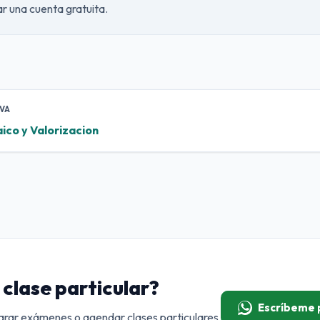
ear una cuenta gratuita.
VA
ico y Valorizacion
clase particular?
Escríbeme
rar exámenes o agendar clases particulares