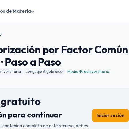
os de Materia
o
orización por Factor Común
· Paso a Paso
iversitaria
Lenguaje Algebraico
Medio/Preuniversitario
gratuito
ión para continuar
Iniciar sesión
el contenido completo de este recurso, debes