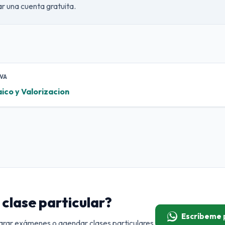
ear una cuenta gratuita.
VA
ico y Valorizacion
clase particular?
Escríbeme
rar exámenes o agendar clases particulares