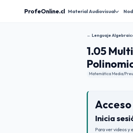
ProfeOnline.cl
Material Audiovisual
Nod
← Lenguaje Algebraic
1.05 Mult
Polinomi
Matemática Media/Preun
Acceso 
Inicia ses
Para ver videos y 