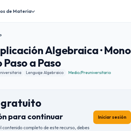
os de Materia
o
iplicación Algebraica · Mon
o Paso a Paso
iversitaria
Lenguaje Algebraico
Medio/Preuniversitario
gratuito
ión para continuar
Iniciar sesión
el contenido completo de este recurso, debes