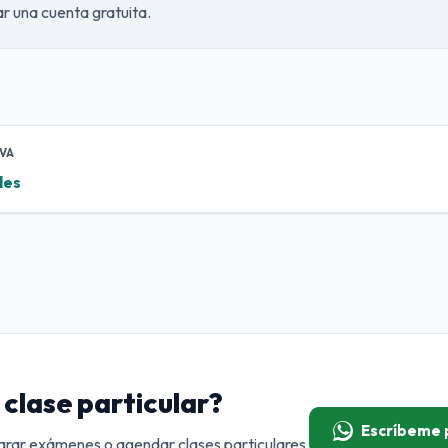
ear una cuenta gratuita.
VA
les
clase particular?
Escríbeme
rar exámenes o agendar clases particulares