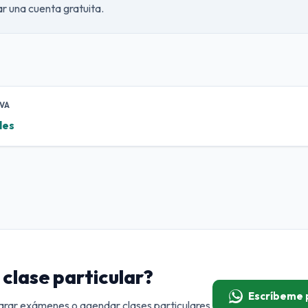
ear una cuenta gratuita.
VA
les
clase particular?
Escríbeme
rar exámenes o agendar clases particulares