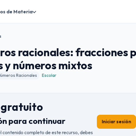
os de Materia
s
os racionales: fracciones p
s y números mixtos
Números Racionales
Escolar
gratuito
ión para continuar
Iniciar sesión
el contenido completo de este recurso, debes